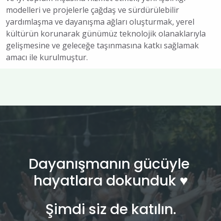
modelleri ve projelerle çağdaş ve sürdürülebilir
yardımlaşma ve dayanışma ağları oluşturmak, yerel
kültürün korunarak günümüz teknolojik olanaklarıyla
gelişmesine ve geleceğe taşınmasına katkı sağlamak
amacı ile kurulmuştur.
Dayanışmanın gücüyle
hayatlara dokunduk ♥︎
Şimdi siz de katılın.