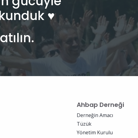
n gücüyle
kunduk ♥︎
atılın.
Ahbap Derneği
Derneğin Amacı
Tüzük
Yönetim Kurulu