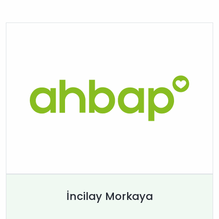
İncilay Morkaya